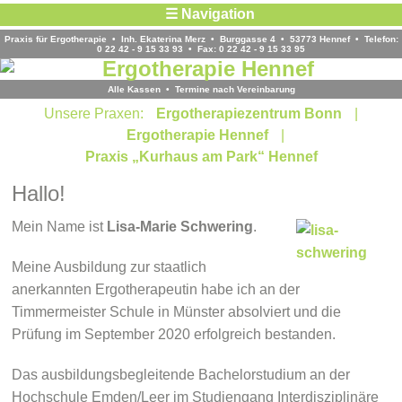
☰ Navigation
Praxis für Ergotherapie • Inh. Ekaterina Merz • Burggasse 4 • 53773 Hennef • Telefon:
0 22 42 - 9 15 33 93 • Fax: 0 22 42 - 9 15 33 95
Alle Kassen • Termine nach Vereinbarung
Unsere Praxen:
Ergotherapiezentrum Bonn
|
Ergotherapie Hennef
|
Praxis „Kurhaus am Park“ Hennef
Hallo!
Mein Name ist
Lisa-Marie Schwering
.
Meine Ausbildung zur staatlich
anerkannten Ergotherapeutin habe ich an der
Timmermeister Schule in Münster absolviert und die
Prüfung im September 2020 erfolgreich bestanden.
Das ausbildungsbegleitende Bachelorstudium an der
Hochschule Emden/Leer im Studiengang Interdisziplinäre